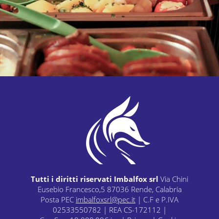
Tutti i diritti riservati Imbalfox srl
Via Chini
Eusebio Francesco,5 87036 Rende, Calabria
Posta PEC
imbalfoxsrl@pec.it
| C.F e P.IVA
02533550782 | REA CS-172112 |