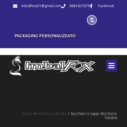
imbalfoxsrl1@gmail.com
0984 837876
Facebook
PACKAGING PERSONALIZZATO
Home
>
Forniture attività
>
bicchieri e tappi-Bicchiere
havana