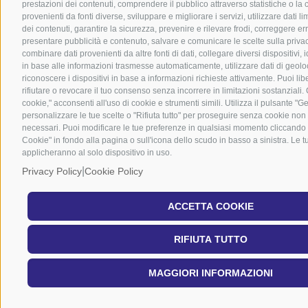
prestazioni dei contenuti, comprendere il pubblico attraverso statistiche o la
provenienti da fonti diverse, sviluppare e migliorare i servizi, utilizzare dati li
dei contenuti, garantire la sicurezza, prevenire e rilevare frodi, correggere er
presentare pubblicità e contenuto, salvare e comunicare le scelte sulla priva
combinare dati provenienti da altre fonti di dati, collegare diversi dispositivi, id
in base alle informazioni trasmesse automaticamente, utilizzare dati di geolo
riconoscere i dispositivi in base a informazioni richieste attivamente. Puoi li
rifiutare o revocare il tuo consenso senza incorrere in limitazioni sostanziali
cookie," acconsenti all'uso di cookie e strumenti simili. Utilizza il pulsante "G
personalizzare le tue scelte o "Rifiuta tutto" per proseguire senza cookie non
necessari. Puoi modificare le tue preferenze in qualsiasi momento cliccando 
Cookie" in fondo alla pagina o sull'icona dello scudo in basso a sinistra. Le t
applicheranno al solo dispositivo in uso.
|
Privacy Policy
Cookie Policy
ACCETTA COOKIE
RIFIUTA TUTTO
MAGGIORI INFORMAZIONI