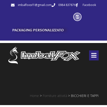
imbalfoxsrl1@gmail.com
0984 837876
Facebook
PACKAGING PERSONALIZZATO
Home
>
Forniture attività
>
BICCHIERI E TAPPI