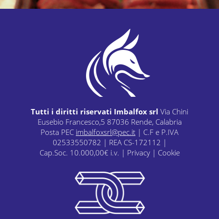
Tutti i diritti riservati Imbalfox srl
Via Chini
Eusebio Francesco,5 87036 Rende, Calabria
Posta PEC
imbalfoxsrl@pec.it
| C.F e P.IVA
02533550782 | REA CS-172112 |
Cap.Soc. 10.000,00€ i.v. |
Privacy
|
Cookie