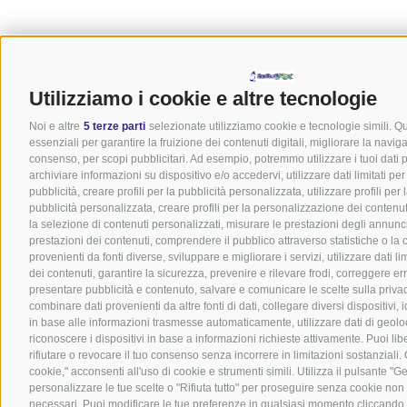
Utilizziamo i cookie e altre tecnologie
Noi e altre
5 terze parti
selezionate utilizziamo cookie e tecnologie simili. Q
essenziali per garantire la fruizione dei contenuti digitali, migliorare la navig
consenso, per scopi pubblicitari. Ad esempio, potremmo utilizzare i tuoi dati pe
archiviare informazioni su dispositivo e/o accedervi, utilizzare dati limitati pe
pubblicità, creare profili per la pubblicità personalizzata, utilizzare profili per
pubblicità personalizzata, creare profili per la personalizzazione dei contenuti,
la selezione di contenuti personalizzati, misurare le prestazioni degli annunc
prestazioni dei contenuti, comprendere il pubblico attraverso statistiche o la
provenienti da fonti diverse, sviluppare e migliorare i servizi, utilizzare dati li
dei contenuti, garantire la sicurezza, prevenire e rilevare frodi, correggere er
presentare pubblicità e contenuto, salvare e comunicare le scelte sulla priva
combinare dati provenienti da altre fonti di dati, collegare diversi dispositivi, id
in base alle informazioni trasmesse automaticamente, utilizzare dati di geolo
riconoscere i dispositivi in base a informazioni richieste attivamente. Puoi li
rifiutare o revocare il tuo consenso senza incorrere in limitazioni sostanziali
cookie," acconsenti all'uso di cookie e strumenti simili. Utilizza il pulsante "G
personalizzare le tue scelte o "Rifiuta tutto" per proseguire senza cookie non
necessari. Puoi modificare le tue preferenze in qualsiasi momento cliccando 