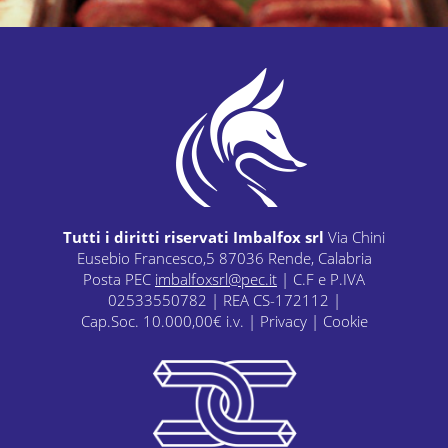
Tutti i diritti riservati Imbalfox srl
Via Chini
Eusebio Francesco,5 87036 Rende, Calabria
Posta PEC
imbalfoxsrl@pec.it
| C.F e P.IVA
02533550782 | REA CS-172112 |
Cap.Soc. 10.000,00€ i.v. |
Privacy
|
Cookie