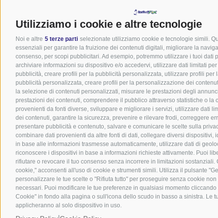
Utilizziamo i cookie e altre tecnologie
Noi e altre
5 terze parti
selezionate utilizziamo cookie e tecnologie simili. Q
essenziali per garantire la fruizione dei contenuti digitali, migliorare la navig
consenso, per scopi pubblicitari. Ad esempio, potremmo utilizzare i tuoi dati pe
archiviare informazioni su dispositivo e/o accedervi, utilizzare dati limitati pe
pubblicità, creare profili per la pubblicità personalizzata, utilizzare profili per
pubblicità personalizzata, creare profili per la personalizzazione dei contenuti,
la selezione di contenuti personalizzati, misurare le prestazioni degli annunc
prestazioni dei contenuti, comprendere il pubblico attraverso statistiche o la
provenienti da fonti diverse, sviluppare e migliorare i servizi, utilizzare dati li
dei contenuti, garantire la sicurezza, prevenire e rilevare frodi, correggere er
presentare pubblicità e contenuto, salvare e comunicare le scelte sulla priva
combinare dati provenienti da altre fonti di dati, collegare diversi dispositivi, id
in base alle informazioni trasmesse automaticamente, utilizzare dati di geolo
riconoscere i dispositivi in base a informazioni richieste attivamente. Puoi li
rifiutare o revocare il tuo consenso senza incorrere in limitazioni sostanziali
cookie," acconsenti all'uso di cookie e strumenti simili. Utilizza il pulsante "G
personalizzare le tue scelte o "Rifiuta tutto" per proseguire senza cookie non
necessari. Puoi modificare le tue preferenze in qualsiasi momento cliccando 
Cookie" in fondo alla pagina o sull'icona dello scudo in basso a sinistra. Le t
applicheranno al solo dispositivo in uso.