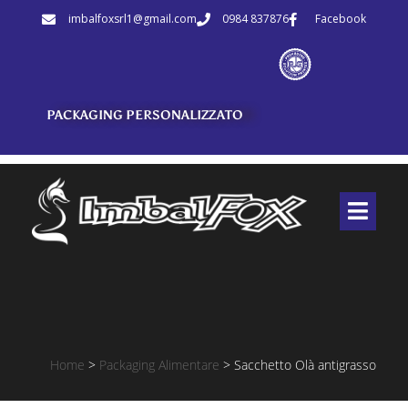
imbalfoxsrl1@gmail.com
0984 837876
Facebook
PACKAGING PERSONALIZZATO
Home
>
Packaging Alimentare
>
Sacchetto Olà antigrasso