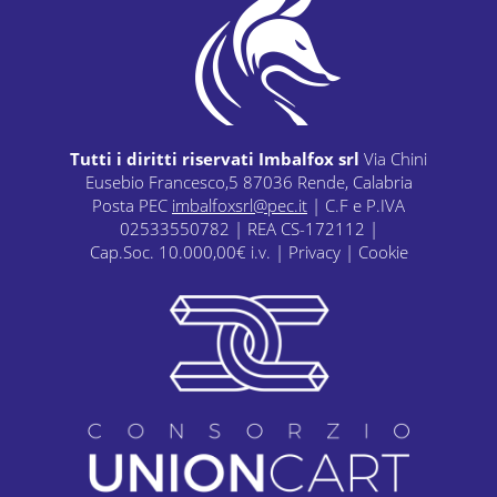
Tutti i diritti riservati Imbalfox srl
Via Chini
Eusebio Francesco,5 87036 Rende, Calabria
Posta PEC
imbalfoxsrl@pec.it
| C.F e P.IVA
02533550782 | REA CS-172112 |
Cap.Soc. 10.000,00€ i.v. |
Privacy
|
Cookie