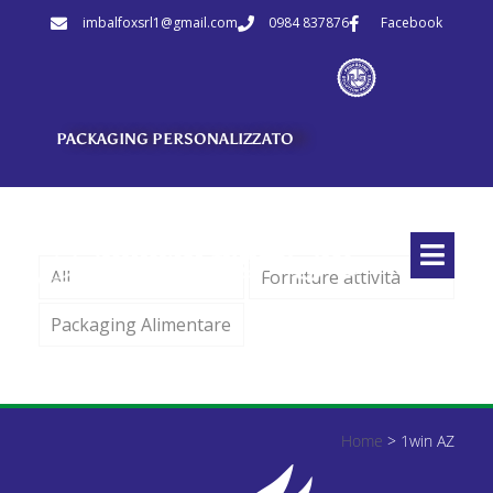
imbalfoxsrl1@gmail.com
0984 837876
Facebook
PACKAGING PERSONALIZZATO
All
Forniture attività
Packaging Alimentare
Home
>
1win AZ